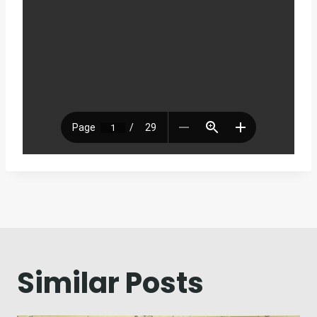
Navegação
de
artigos
Similar Posts