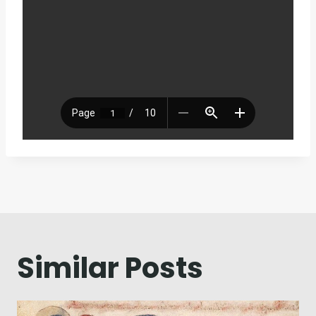
Navegação
de
artigos
Similar Posts