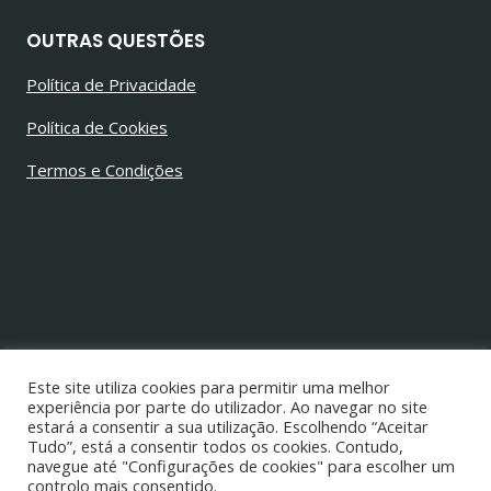
OUTRAS QUESTÕES
Política de Privacidade
Política de Cookies
Termos e Condições
© 2026 Jorge Alves Barbosa
Todos os direitos reservados
Este site utiliza cookies para permitir uma melhor
experiência por parte do utilizador. Ao navegar no site
estará a consentir a sua utilização. Escolhendo “Aceitar
Tudo”, está a consentir todos os cookies. Contudo,
navegue até "Configurações de cookies" para escolher um
controlo mais consentido.