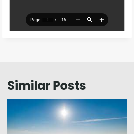
Navegação
de
artigos
Similar Posts