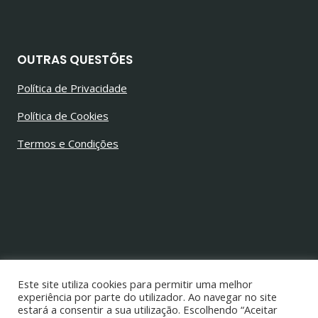
OUTRAS QUESTÕES
Política de Privacidade
Política de Cookies
Termos e Condições
© 2026 Jorge Alves Barbosa
Todos os direitos reservados
Este site utiliza cookies para permitir uma melhor
experiência por parte do utilizador. Ao navegar no site
estará a consentir a sua utilização. Escolhendo “Aceitar