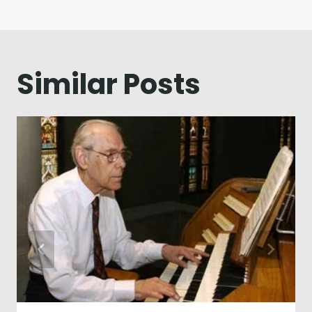
Navegação
de
artigos
Similar Posts