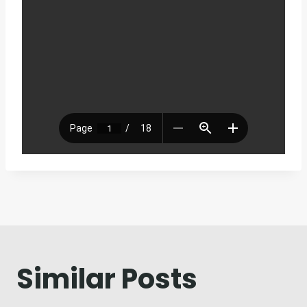
Navegação
de
artigos
Similar Posts