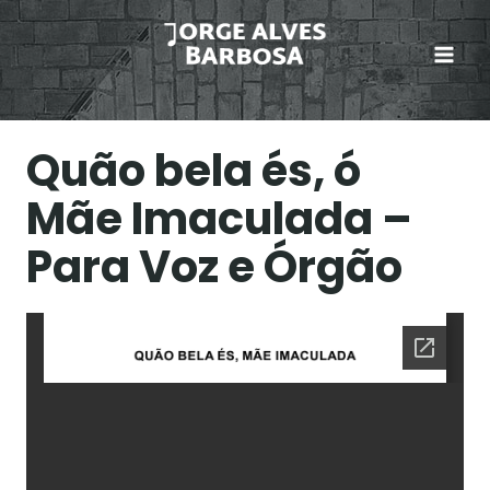
Skip
to
content
Quão bela és, ó
Mãe Imaculada –
Para Voz e Órgão