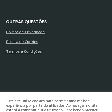
OUTRAS QUESTÕES
Política de Privacidade
Política de Cookies
Termos e Condições
© 2026 Jorge Alves Barbosa
Todos os direitos reservados
Este site utiliza cookies para permitir uma melhor
experiência por parte do utilizador. Ao navegar no site
estará a consentir a sua utilização. Escolhendo “Aceitar