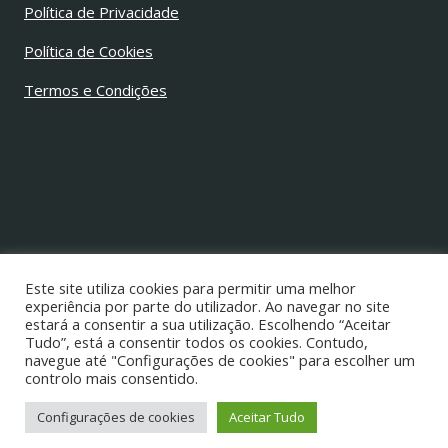
Política de Privacidade
Política de Cookies
Termos e Condições
© 2026 Jorge Alves Barbosa
Todos os direitos reservados
Este site utiliza cookies para permitir uma melhor
experiência por parte do utilizador. Ao navegar no site
estará a consentir a sua utilização. Escolhendo “Aceitar
Tudo”, está a consentir todos os cookies. Contudo,
navegue até "Configurações de cookies" para escolher um
controlo mais consentido.
Configurações de cookies
Aceitar Tudo
Desenvolvido por
Nuno Lopes Ribeiro