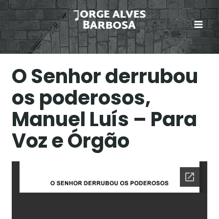
Skip
to
content
O Senhor derrubou
os poderosos,
Manuel Luís – Para
Voz e Órgão