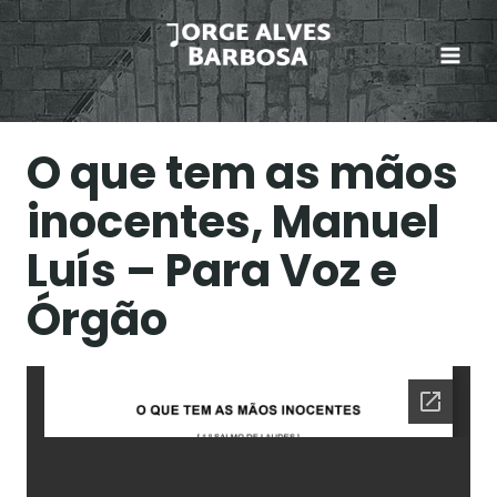
Skip
to
content
O que tem as mãos
inocentes, Manuel
Luís – Para Voz e
Órgão