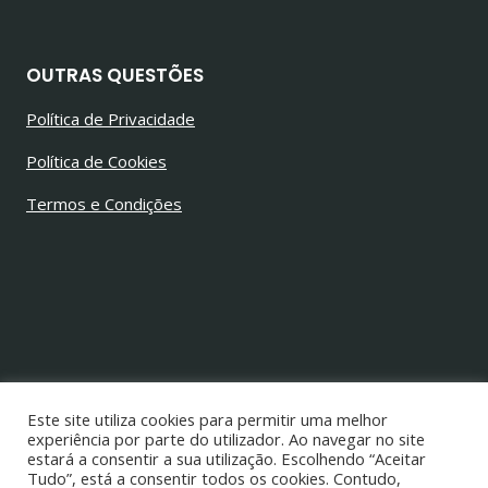
OUTRAS QUESTÕES
Política de Privacidade
Política de Cookies
Termos e Condições
© 2026 Jorge Alves Barbosa
Todos os direitos reservados
Este site utiliza cookies para permitir uma melhor
experiência por parte do utilizador. Ao navegar no site
estará a consentir a sua utilização. Escolhendo “Aceitar
Tudo”, está a consentir todos os cookies. Contudo,