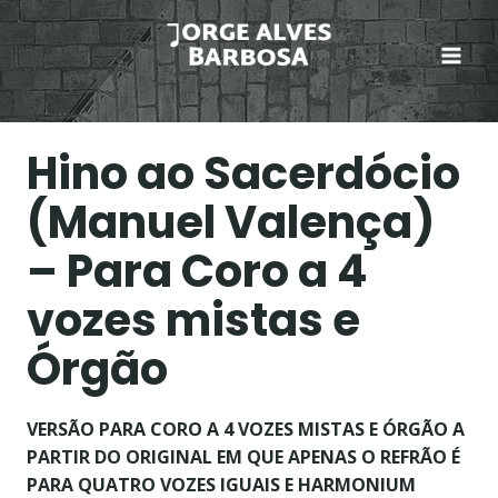
Skip
to
content
Hino ao Sacerdócio
(Manuel Valença)
– Para Coro a 4
vozes mistas e
Órgão
VERSÃO PARA CORO A 4 VOZES MISTAS E ÓRGÃO A
PARTIR DO ORIGINAL EM QUE APENAS O REFRÃO É
PARA QUATRO VOZES IGUAIS E HARMONIUM