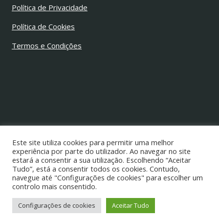
Política de Privacidade
Política de Cookies
Termos e Condições
© 2026 Jorge Alves Barbosa
Todos os direitos reservados
Este site utiliza cookies para permitir uma melhor
experiência por parte do utilizador. Ao navegar no site
estará a consentir a sua utilização. Escolhendo “Aceitar
Tudo”, está a consentir todos os cookies. Contudo,
navegue até "Configurações de cookies" para escolher um
controlo mais consentido.
Configurações de cookies
Aceitar Tudo
Desenvolvido por
Nuno Lopes Ribeiro