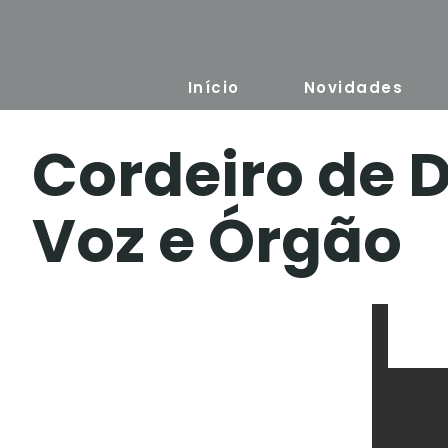
Skip
to
content
Início
Novidades
Cordeiro de D
Voz e Órgão