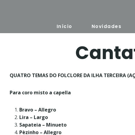
Skip
to
content
Início
Novidades
Cantat
QUATRO TEMAS DO FOLCLORE DA ILHA TERCEIRA 
Para coro misto a capella
Bravo – Allegro
Lira – Largo
Sapateia – Minueto
Pèzinho – Allegro