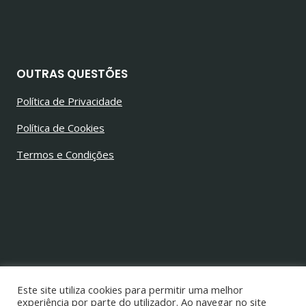
OUTRAS QUESTÕES
Política de Privacidade
Política de Cookies
Termos e Condições
© 2026 Jorge Alves Barbosa
Todos os direitos reservados
Este site utiliza cookies para permitir uma melhor
experiência por parte do utilizador. Ao navegar no site