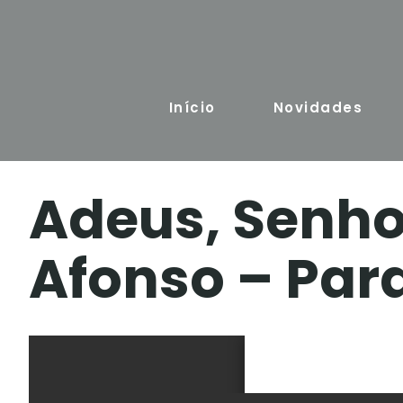
Skip
to
content
Início
Novidades
Adeus, Senho
Afonso – Par